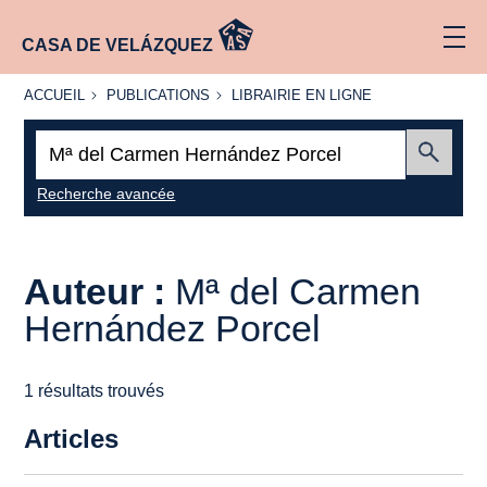
CASA DE VELÁZQUEZ
ACCUEIL
PUBLICATIONS
LIBRAIRIE
ACCUEIL
PUBLICATIONS
LIBRAIRIE EN LIGNE
EN LIGNE
Recherche
:
Envoyer
Recherche avancée
Auteur :
Mª del Carmen
Hernández Porcel
1 résultats trouvés
Articles