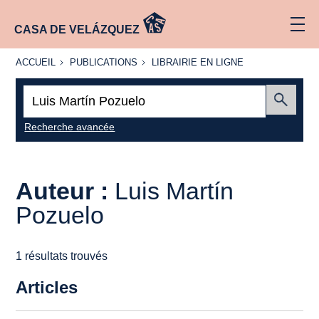
CASA DE VELÁZQUEZ
ACCUEIL
PUBLICATIONS
LIBRAIRIE
ACCUEIL
PUBLICATIONS
LIBRAIRIE EN LIGNE
EN LIGNE
Recherche
:
Envoyer
Recherche avancée
Auteur :
Luis Martín
Pozuelo
1 résultats trouvés
Articles