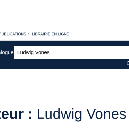
PUBLICATIONS
LIBRAIRIE
PUBLICATIONS
LIBRAIRIE EN LIGNE
EN LIGNE
Recherche
alogue
:
eur :
Ludwig Vones