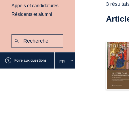
3 résultat
Appels et candidatures
Résidents et alumni
Articl
Recherche
:
Envoyer
Foire aux questions
FR
Sélectionnez
la
langue
souhaitée