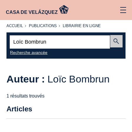
CASA DE VELÁZQUEZ
ACCUEIL
PUBLICATIONS
LIBRAIRIE
ACCUEIL
PUBLICATIONS
LIBRAIRIE EN LIGNE
EN LIGNE
Recherche
:
Envoyer
Recherche avancée
Auteur :
Loïc Bombrun
1 résultats trouvés
Articles