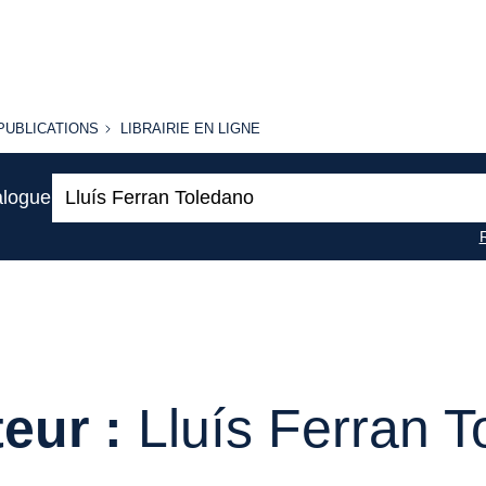
PUBLICATIONS
LIBRAIRIE
PUBLICATIONS
LIBRAIRIE EN LIGNE
EN LIGNE
Recherche
alogue
:
eur :
Lluís Ferran 