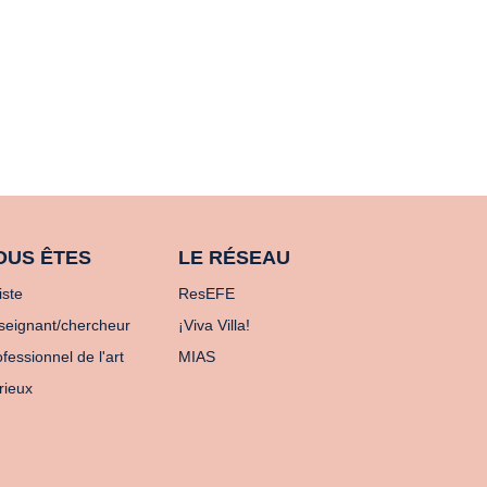
OUS ÊTES
LE RÉSEAU
iste
ResEFE
seignant/chercheur
¡Viva Villa!
fessionnel de l'art
MIAS
rieux