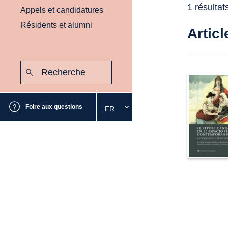
1 résultat
Appels et candidatures
Résidents et alumni
Articl
Recherche
:
Envoyer
Foire aux questions
FR
Sélectionnez
la
langue
souhaitée