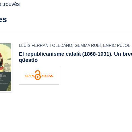
s trouvés
es
LLUÍS FERRAN TOLEDANO
,
GEMMA RUBÍ
,
ENRIC PUJOL
El republicanisme català (1868-1931). Un breu
qüestió