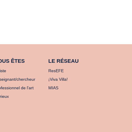
OUS ÊTES
LE RÉSEAU
iste
ResEFE
seignant/chercheur
¡Viva Villa!
fessionnel de l'art
MIAS
rieux