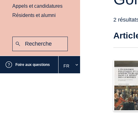
Appels et candidatures
Résidents et alumni
2 résultat
Articl
Recherche
:
Envoyer
Foire aux questions
FR
Sélectionnez
la
langue
souhaitée