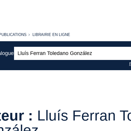
PUBLICATIONS
LIBRAIRIE
PUBLICATIONS
LIBRAIRIE EN LIGNE
EN LIGNE
Recherche
alogue
:
eur :
Lluís Ferran 
zález