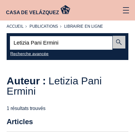
CASA DE VELÁZQUEZ
ACCUEIL
PUBLICATIONS
LIBRAIRIE
ACCUEIL
PUBLICATIONS
LIBRAIRIE EN LIGNE
EN LIGNE
Recherche
:
Envoyer
Recherche avancée
Auteur :
Letizia Pani
Ermini
1 résultats trouvés
Articles