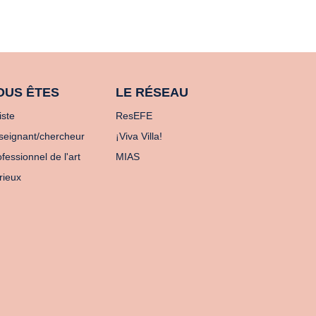
OUS ÊTES
LE RÉSEAU
iste
ResEFE
seignant/chercheur
¡Viva Villa!
fessionnel de l'art
MIAS
rieux