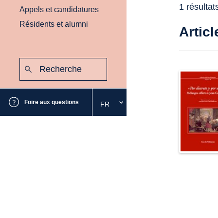
1 résultat
Appels et candidatures
Résidents et alumni
Articl
Recherche
:
Envoyer
Foire aux questions
FR
Sélectionnez
la
langue
souhaitée