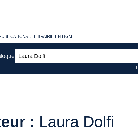
PUBLICATIONS
LIBRAIRIE
PUBLICATIONS
LIBRAIRIE EN LIGNE
EN LIGNE
Recherche
alogue
:
eur :
Laura Dolfi