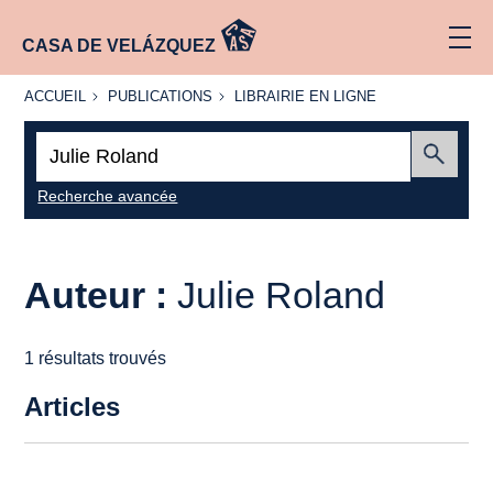
CASA DE VELÁZQUEZ
ACCUEIL
PUBLICATIONS
LIBRAIRIE
ACCUEIL
PUBLICATIONS
LIBRAIRIE EN LIGNE
EN LIGNE
Recherche
:
Envoyer
Recherche avancée
Auteur :
Julie Roland
1 résultats trouvés
Articles