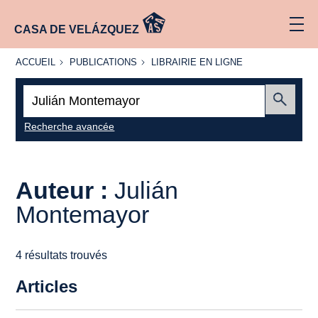
CASA DE VELÁZQUEZ
ACCUEIL
PUBLICATIONS
LIBRAIRIE
ACCUEIL
PUBLICATIONS
LIBRAIRIE EN LIGNE
EN LIGNE
Recherche
:
Envoyer
Recherche avancée
Auteur :
Julián
Montemayor
4 résultats trouvés
Articles