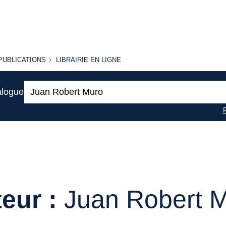
PUBLICATIONS
LIBRAIRIE
PUBLICATIONS
LIBRAIRIE EN LIGNE
EN LIGNE
Recherche
alogue
:
eur :
Juan Robert 