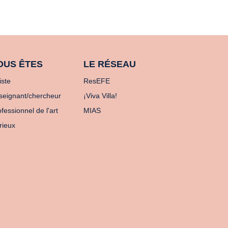
OUS ÊTES
LE RÉSEAU
iste
ResEFE
seignant/chercheur
¡Viva Villa!
fessionnel de l'art
MIAS
rieux