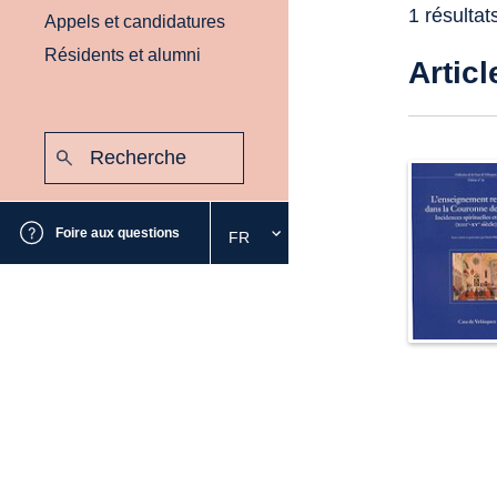
1 résultat
Appels et candidatures
Résidents et alumni
Articl
Recherche
:
Envoyer
Foire aux questions
FR
Sélectionnez
la
langue
souhaitée