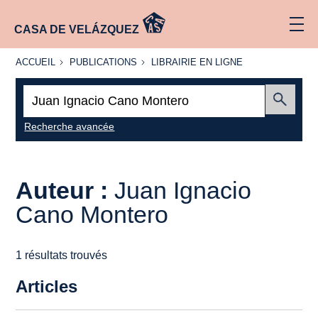
CASA DE VELÁZQUEZ
ACCUEIL
PUBLICATIONS
LIBRAIRIE
ACCUEIL
PUBLICATIONS
LIBRAIRIE EN LIGNE
EN LIGNE
Recherche
:
Envoyer
Recherche avancée
Auteur :
Juan Ignacio
Cano Montero
1 résultats trouvés
Articles