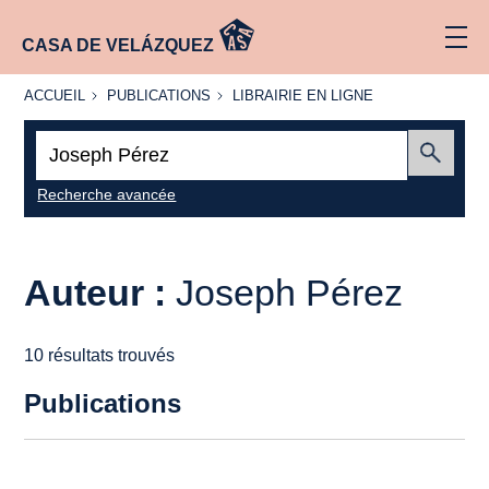
CASA DE VELÁZQUEZ
ACCUEIL
PUBLICATIONS
LIBRAIRIE
ACCUEIL
PUBLICATIONS
LIBRAIRIE EN LIGNE
EN LIGNE
Recherche
:
Envoyer
Recherche avancée
Auteur :
Joseph Pérez
10 résultats trouvés
Publications