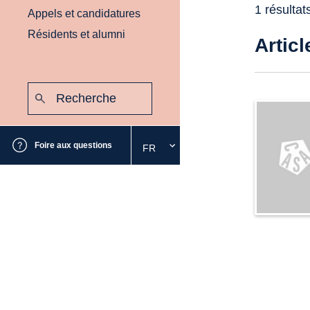
1 résultat
Appels et candidatures
Résidents et alumni
Articl
Recherche
:
Envoyer
Foire aux questions
FR
Sélectionnez
la
langue
souhaitée