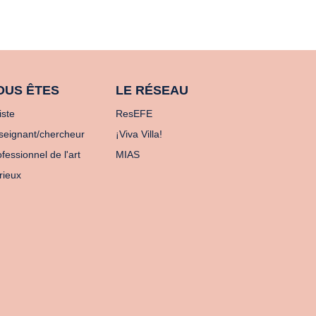
OUS ÊTES
LE RÉSEAU
iste
ResEFE
seignant/chercheur
¡Viva Villa!
fessionnel de l'art
MIAS
rieux