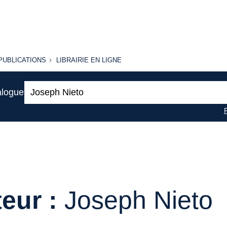
PUBLICATIONS
LIBRAIRIE
PUBLICATIONS
LIBRAIRIE EN LIGNE
EN LIGNE
Recherche
alogue
:
eur :
Joseph Nieto