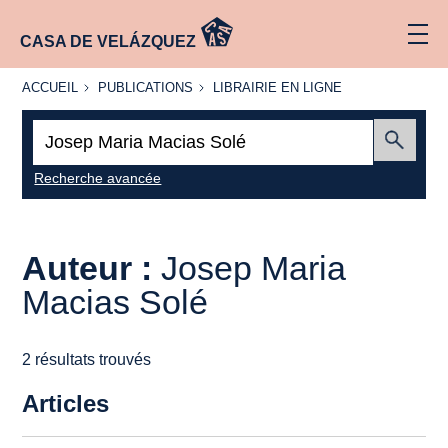
CASA DE VELÁZQUEZ
ACCUEIL
PUBLICATIONS
LIBRAIRIE
ACCUEIL
PUBLICATIONS
LIBRAIRIE EN LIGNE
EN LIGNE
Recherche
:
Envoyer
Recherche avancée
Auteur :
Josep Maria
Macias Solé
2 résultats trouvés
Articles