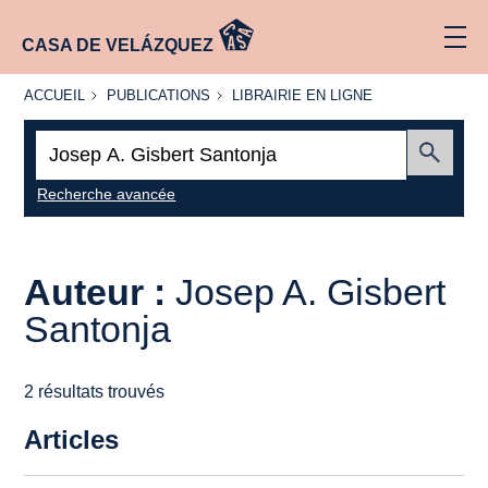
CASA DE VELÁZQUEZ
ACCUEIL
PUBLICATIONS
LIBRAIRIE
ACCUEIL
PUBLICATIONS
LIBRAIRIE EN LIGNE
EN LIGNE
Recherche
:
Envoyer
Recherche avancée
Auteur :
Josep A. Gisbert
Santonja
2 résultats trouvés
Articles