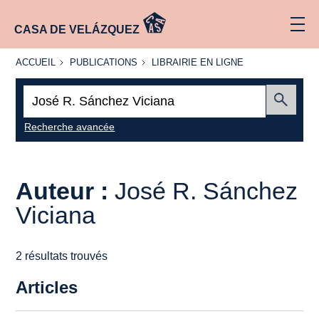
CASA DE VELÁZQUEZ
ACCUEIL
PUBLICATIONS
LIBRAIRIE
ACCUEIL
PUBLICATIONS
LIBRAIRIE EN LIGNE
EN LIGNE
Recherche
:
Envoyer
Recherche avancée
Auteur :
José R. Sánchez
Viciana
2 résultats trouvés
Articles