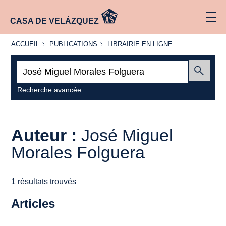
CASA DE VELÁZQUEZ
ACCUEIL
PUBLICATIONS
LIBRAIRIE
ACCUEIL
PUBLICATIONS
LIBRAIRIE EN LIGNE
EN LIGNE
Recherche
:
Envoyer
Recherche avancée
Auteur :
José Miguel
Morales Folguera
1 résultats trouvés
Articles