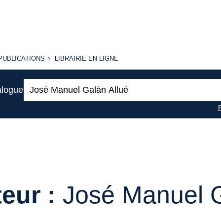
PUBLICATIONS
LIBRAIRIE
PUBLICATIONS
LIBRAIRIE EN LIGNE
EN LIGNE
Recherche
alogue
:
eur :
José Manuel G