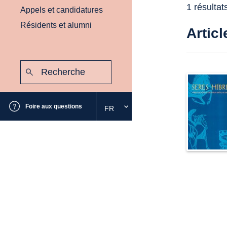
1 résultat
Appels et candidatures
Résidents et alumni
Articl
Recherche
:
Envoyer
Foire aux questions
FR
Sélectionnez
la
langue
souhaitée