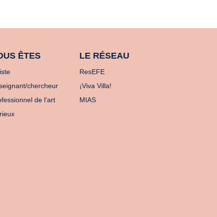
OUS ÊTES
LE RÉSEAU
iste
ResEFE
seignant/chercheur
¡Viva Villa!
fessionnel de l'art
MIAS
rieux