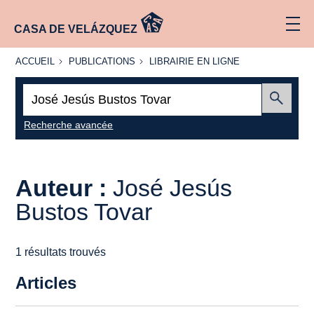
CASA DE VELÁZQUEZ
ACCUEIL
PUBLICATIONS
LIBRAIRIE
ACCUEIL
PUBLICATIONS
LIBRAIRIE EN LIGNE
EN LIGNE
Recherche
:
Envoyer
Recherche avancée
Auteur :
José Jesús
Bustos Tovar
1 résultats trouvés
Articles