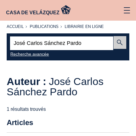
CASA DE VELÁZQUEZ
ACCUEIL
PUBLICATIONS
LIBRAIRIE
ACCUEIL
PUBLICATIONS
LIBRAIRIE EN LIGNE
EN LIGNE
Recherche
:
Envoyer
Recherche avancée
Auteur :
José Carlos
Sánchez Pardo
1 résultats trouvés
Articles