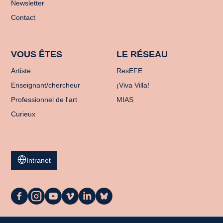
Newsletter
Contact
VOUS ÊTES
LE RÉSEAU
Artiste
ResEFE
Enseignant/chercheur
¡Viva Villa!
Professionnel de l'art
MIAS
Curieux
Intranet
La
La
La
La
La
La
Casa
Casa
Casa
Casa
Casa
Casa
sur
sur
sur
sur
sur
sur