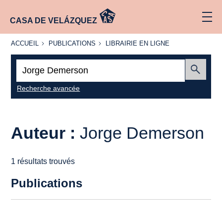
CASA DE VELÁZQUEZ
ACCUEIL
PUBLICATIONS
LIBRAIRIE
ACCUEIL
PUBLICATIONS
LIBRAIRIE EN LIGNE
EN LIGNE
Recherche
:
Envoyer
Recherche avancée
Auteur :
Jorge Demerson
1 résultats trouvés
Publications