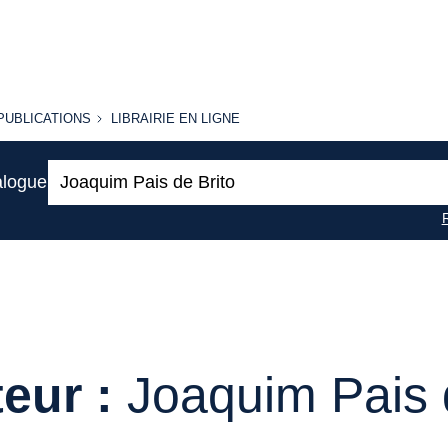
PUBLICATIONS
LIBRAIRIE
PUBLICATIONS
LIBRAIRIE EN LIGNE
EN LIGNE
Recherche
alogue
:
eur :
Joaquim Pais 