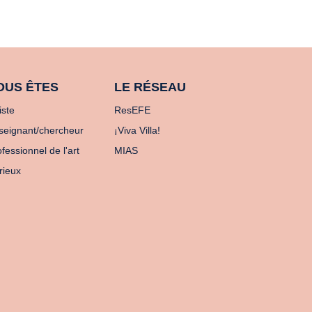
OUS ÊTES
LE RÉSEAU
iste
ResEFE
seignant/chercheur
¡Viva Villa!
fessionnel de l'art
MIAS
rieux