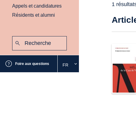
1 résultat
Appels et candidatures
Résidents et alumni
Articl
Recherche
:
Envoyer
Foire aux questions
FR
Sélectionnez
la
langue
souhaitée