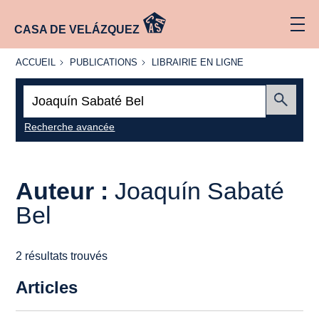
CASA DE VELÁZQUEZ
ACCUEIL
PUBLICATIONS
LIBRAIRIE
ACCUEIL
PUBLICATIONS
LIBRAIRIE EN LIGNE
EN LIGNE
Recherche
:
Envoyer
Recherche avancée
Auteur :
Joaquín Sabaté
Bel
2 résultats trouvés
Articles