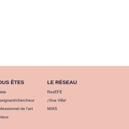
OUS ÊTES
LE RÉSEAU
iste
ResEFE
seignant/chercheur
¡Viva Villa!
fessionnel de l'art
MIAS
rieux