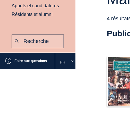
Appels et candidatures
Résidents et alumni
4 résultat
Publi
Recherche
:
Envoyer
Foire aux questions
FR
Sélectionnez
la
langue
souhaitée