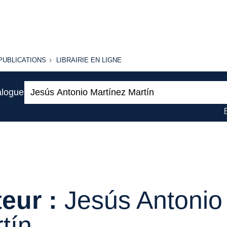
PUBLICATIONS
LIBRAIRIE
PUBLICATIONS
LIBRAIRIE EN LIGNE
EN LIGNE
Recherche
alogue
:
eur :
Jesús Antonio
tín