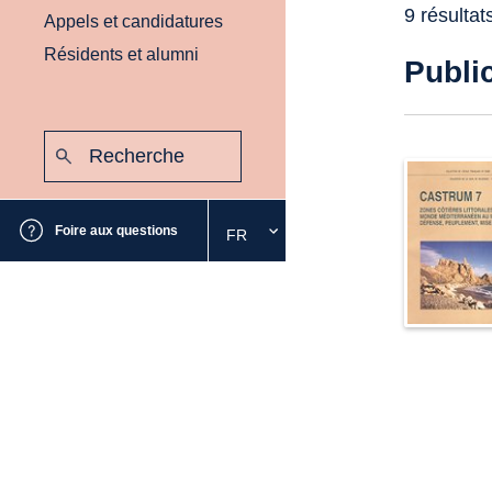
9 résultat
Appels et candidatures
Résidents et alumni
Publi
Recherche
:
Envoyer
Foire aux questions
FR
Sélectionnez
la
langue
souhaitée