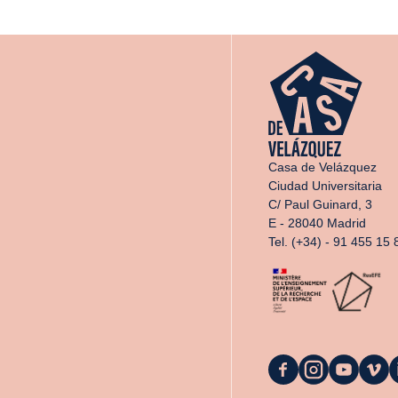
Casa de Velázquez
Ciudad Universitaria
C/ Paul Guinard, 3
E - 28040 Madrid
Tel. (+34) - 91 455 15 
La
La
La
La
L
Casa
Casa
Casa
Casa
C