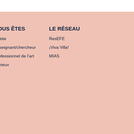
OUS ÊTES
LE RÉSEAU
iste
ResEFE
seignant/chercheur
¡Viva Villa!
fessionnel de l'art
MIAS
rieux