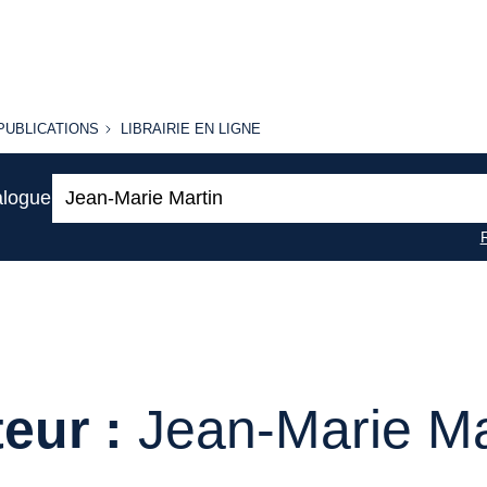
PUBLICATIONS
LIBRAIRIE
PUBLICATIONS
LIBRAIRIE EN LIGNE
EN LIGNE
Recherche
alogue
:
eur :
Jean-Marie Ma