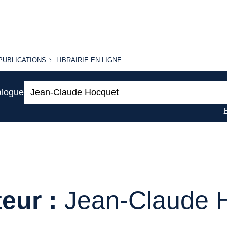
PUBLICATIONS
LIBRAIRIE
PUBLICATIONS
LIBRAIRIE EN LIGNE
EN LIGNE
Recherche
alogue
:
eur :
Jean-Claude 