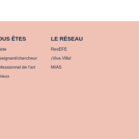
OUS ÊTES
LE RÉSEAU
iste
ResEFE
seignant/chercheur
¡Viva Villa!
fessionnel de l'art
MIAS
rieux