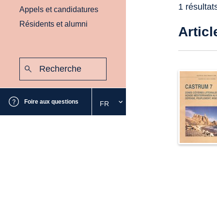
1 résultat
Appels et candidatures
Résidents et alumni
Articl
Recherche
:
Envoyer
Foire aux questions
FR
Sélectionnez
la
langue
souhaitée