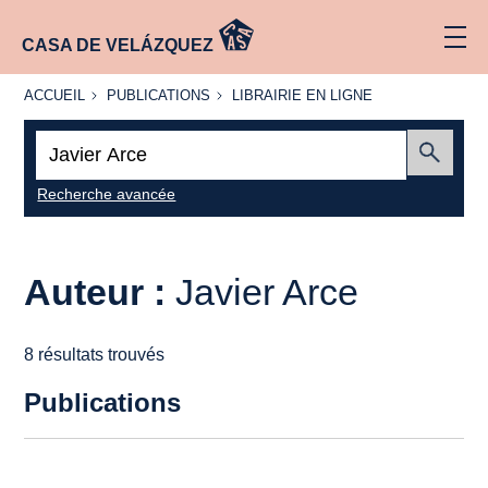
CASA DE VELÁZQUEZ
ACCUEIL
PUBLICATIONS
LIBRAIRIE
ACCUEIL
PUBLICATIONS
LIBRAIRIE EN LIGNE
EN LIGNE
Recherche
:
Envoyer
Recherche avancée
Auteur :
Javier Arce
8 résultats trouvés
Publications