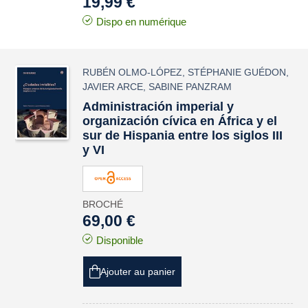
19,99 €
Dispo en numérique
RUBÉN OLMO-LÓPEZ
,
STÉPHANIE GUÉDON
,
JAVIER ARCE
,
SABINE PANZRAM
Administración imperial y
organización cívica en África y el
sur de Hispania entre los siglos III
y VI
BROCHÉ
69,00 €
Disponible
Ajouter au panier