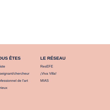
OUS ÊTES
LE RÉSEAU
iste
ResEFE
seignant/chercheur
¡Viva Villa!
fessionnel de l'art
MIAS
rieux