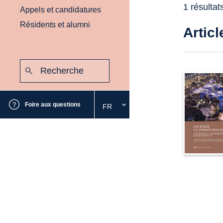
1 résultat
Appels et candidatures
Résidents et alumni
Articl
Recherche
:
Envoyer
Foire aux questions
FR
Sélectionnez
la
langue
souhaitée