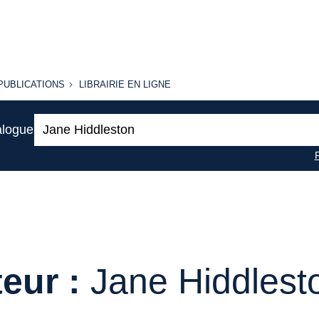
PUBLICATIONS
LIBRAIRIE
PUBLICATIONS
LIBRAIRIE EN LIGNE
EN LIGNE
Recherche
alogue
:
eur :
Jane Hiddlest