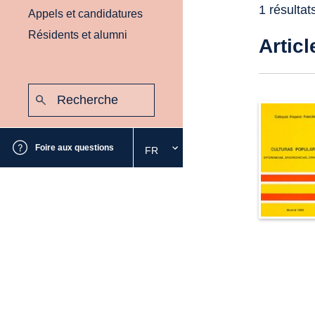
1 résultat
Appels et candidatures
Résidents et alumni
Articl
Recherche
:
Envoyer
Foire aux questions
FR
Sélectionnez
la
langue
souhaitée