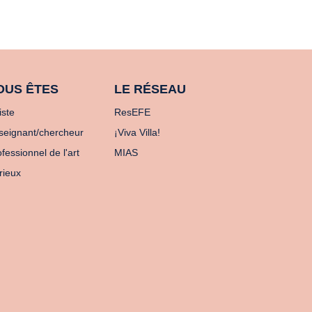
OUS ÊTES
LE RÉSEAU
iste
ResEFE
seignant/chercheur
¡Viva Villa!
fessionnel de l'art
MIAS
rieux