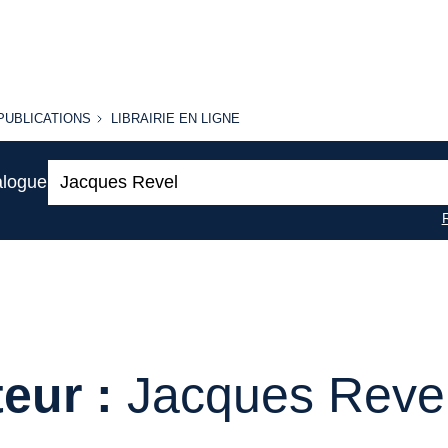
PUBLICATIONS
LIBRAIRIE
PUBLICATIONS
LIBRAIRIE EN LIGNE
EN LIGNE
Recherche
alogue
:
eur :
Jacques Reve