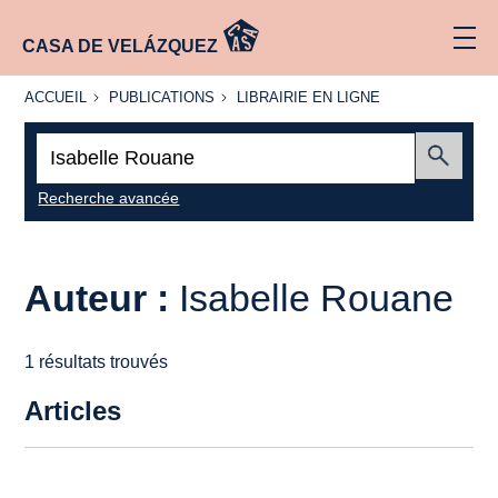
CASA DE VELÁZQUEZ
ACCUEIL
PUBLICATIONS
LIBRAIRIE
ACCUEIL
PUBLICATIONS
LIBRAIRIE EN LIGNE
EN LIGNE
Recherche
:
Envoyer
Recherche avancée
Auteur :
Isabelle Rouane
1 résultats trouvés
Articles