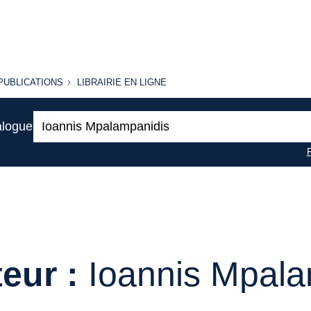
PUBLICATIONS
LIBRAIRIE
PUBLICATIONS
LIBRAIRIE EN LIGNE
EN LIGNE
Recherche
alogue
:
eur :
Ioannis Mpala