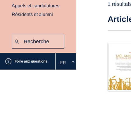
1 résultat
Appels et candidatures
Résidents et alumni
Articl
Recherche
:
Envoyer
Foire aux questions
FR
Sélectionnez
la
langue
souhaitée