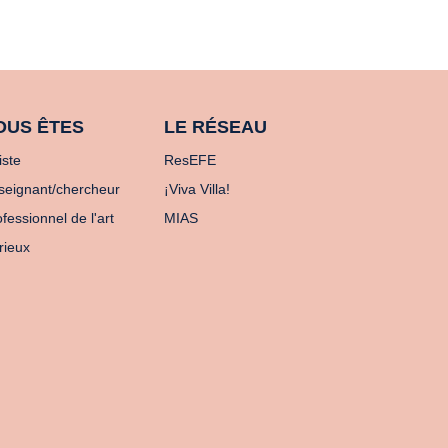
OUS ÊTES
LE RÉSEAU
iste
ResEFE
seignant/chercheur
¡Viva Villa!
fessionnel de l'art
MIAS
rieux