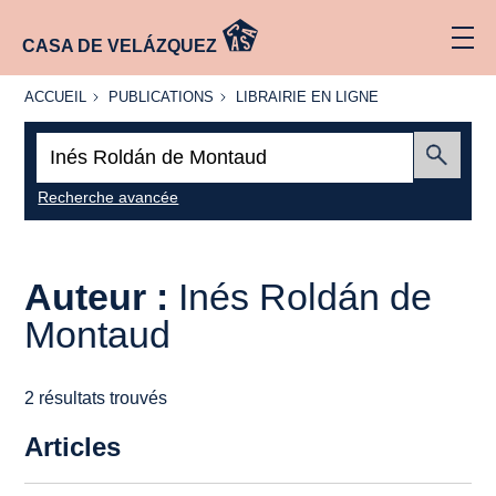
CASA DE VELÁZQUEZ
ACCUEIL
PUBLICATIONS
LIBRAIRIE
ACCUEIL
PUBLICATIONS
LIBRAIRIE EN LIGNE
EN LIGNE
Recherche
:
Envoyer
Recherche avancée
Auteur :
Inés Roldán de
Montaud
2 résultats trouvés
Articles