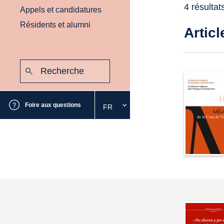
4 résultat
Appels et candidatures
Résidents et alumni
Articl
Recherche
:
Envoyer
Foire aux questions
FR
Sélectionnez
la
langue
souhaitée