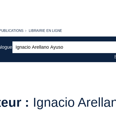
PUBLICATIONS
LIBRAIRIE
PUBLICATIONS
LIBRAIRIE EN LIGNE
EN LIGNE
Recherche
alogue
:
eur :
Ignacio Arell