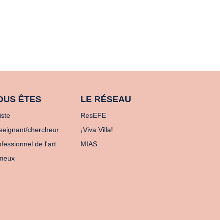
OUS ÊTES
LE RÉSEAU
iste
ResEFE
seignant/chercheur
¡Viva Villa!
fessionnel de l'art
MIAS
rieux