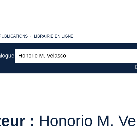
PUBLICATIONS
LIBRAIRIE
PUBLICATIONS
LIBRAIRIE EN LIGNE
EN LIGNE
Recherche
alogue
:
eur :
Honorio M. Ve