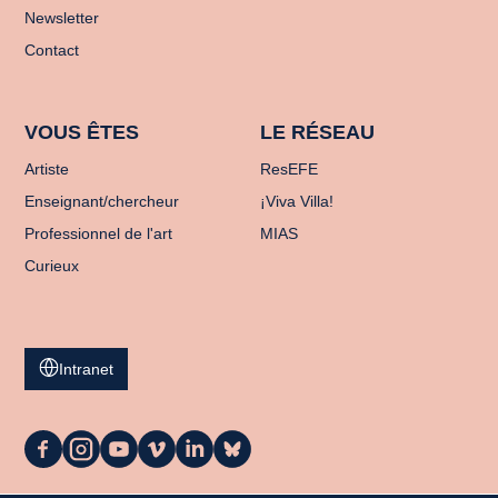
Newsletter
Contact
VOUS ÊTES
LE RÉSEAU
Artiste
ResEFE
Enseignant/chercheur
¡Viva Villa!
Professionnel de l'art
MIAS
Curieux
Intranet
La
La
La
La
La
La
Casa
Casa
Casa
Casa
Casa
Casa
sur
sur
sur
sur
sur
sur