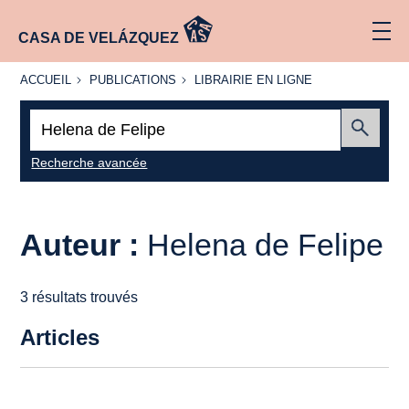
CASA DE VELÁZQUEZ
ACCUEIL
PUBLICATIONS
LIBRAIRIE
ACCUEIL
PUBLICATIONS
LIBRAIRIE EN LIGNE
EN LIGNE
Recherche
:
Envoyer
Recherche avancée
Auteur :
Helena de Felipe
3 résultats trouvés
Articles