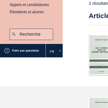
2 résultat
Appels et candidatures
Résidents et alumni
Articl
Recherche
:
Envoyer
Foire aux questions
FR
Sélectionnez
la
langue
souhaitée