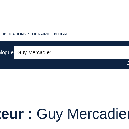
PUBLICATIONS
LIBRAIRIE
PUBLICATIONS
LIBRAIRIE EN LIGNE
EN LIGNE
Recherche
alogue
:
eur :
Guy Mercadie