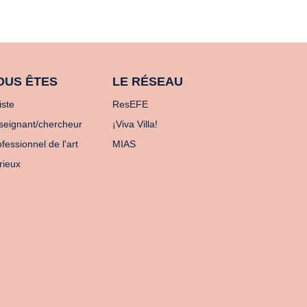
OUS ÊTES
LE RÉSEAU
iste
ResEFE
seignant/chercheur
¡Viva Villa!
fessionnel de l'art
MIAS
rieux