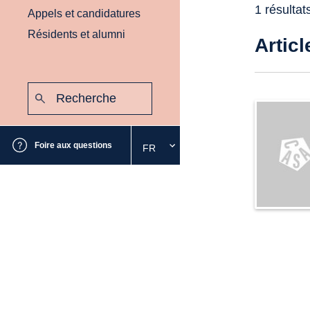
1 résultat
Appels et candidatures
Résidents et alumni
Articl
Recherche
:
Envoyer
Foire aux questions
FR
Sélectionnez
la
langue
souhaitée