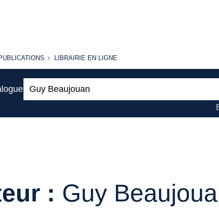
PUBLICATIONS
LIBRAIRIE
PUBLICATIONS
LIBRAIRIE EN LIGNE
EN LIGNE
Recherche
alogue
:
eur :
Guy Beaujoua