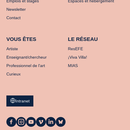
Emplois et stages
Espaces et hébergement
Newsletter
Contact
VOUS ÊTES
LE RÉSEAU
Artiste
ResEFE
Enseignant/chercheur
¡Viva Villa!
Professionnel de l'art
MIAS
Curieux
Intranet
La
La
La
La
La
La
Casa
Casa
Casa
Casa
Casa
Casa