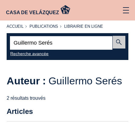
CASA DE VELÁZQUEZ
ACCUEIL
PUBLICATIONS
LIBRAIRIE
ACCUEIL
PUBLICATIONS
LIBRAIRIE EN LIGNE
EN LIGNE
Recherche
:
Envoyer
Recherche avancée
Auteur :
Guillermo Serés
2 résultats trouvés
Articles