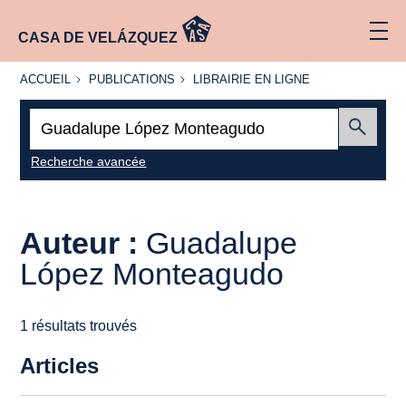
CASA DE VELÁZQUEZ
ACCUEIL
PUBLICATIONS
LIBRAIRIE
ACCUEIL
PUBLICATIONS
LIBRAIRIE EN LIGNE
EN LIGNE
Recherche
:
Envoyer
Recherche avancée
Auteur :
Guadalupe
López Monteagudo
1 résultats trouvés
Articles