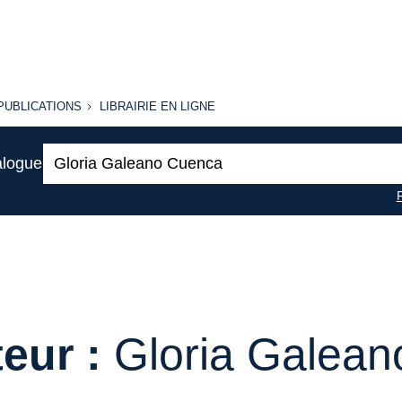
PUBLICATIONS
LIBRAIRIE
PUBLICATIONS
LIBRAIRIE EN LIGNE
EN LIGNE
Recherche
alogue
:
eur :
Gloria Galea