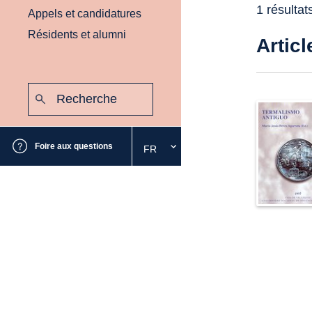
1 résultat
Appels et candidatures
Résidents et alumni
Articl
Recherche
:
Envoyer
Foire aux questions
FR
Sélectionnez
la
langue
souhaitée