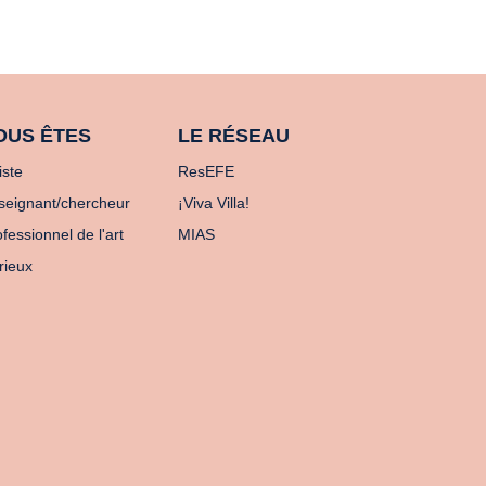
OUS ÊTES
LE RÉSEAU
iste
ResEFE
seignant/chercheur
¡Viva Villa!
fessionnel de l'art
MIAS
rieux