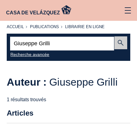
CASA DE VELÁZQUEZ
ACCUEIL
PUBLICATIONS
LIBRAIRIE
ACCUEIL
PUBLICATIONS
LIBRAIRIE EN LIGNE
EN LIGNE
Recherche
:
Envoyer
Recherche avancée
Auteur :
Giuseppe Grilli
1 résultats trouvés
Articles