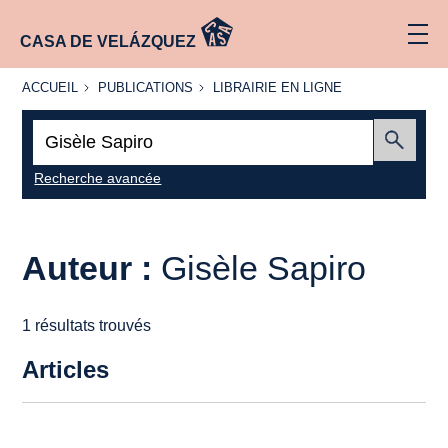
CASA DE VELÁZQUEZ
ACCUEIL
PUBLICATIONS
LIBRAIRIE
ACCUEIL
PUBLICATIONS
LIBRAIRIE EN LIGNE
EN LIGNE
Recherche
:
Envoyer
Recherche avancée
Auteur :
Gisèle Sapiro
1 résultats trouvés
Articles