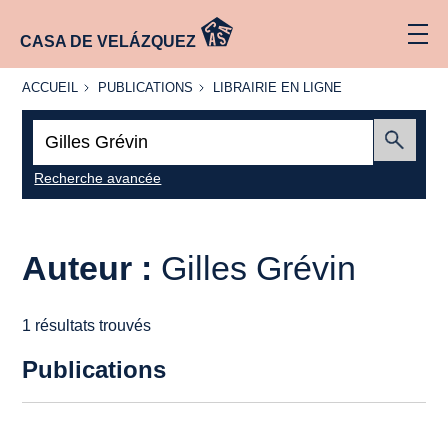
CASA DE VELÁZQUEZ
ACCUEIL
PUBLICATIONS
LIBRAIRIE
ACCUEIL
PUBLICATIONS
LIBRAIRIE EN LIGNE
EN LIGNE
Recherche
:
Envoyer
Recherche avancée
Auteur :
Gilles Grévin
1 résultats trouvés
Publications