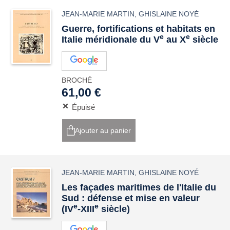
JEAN-MARIE MARTIN
,
GHISLAINE NOYÉ
Guerre, fortifications et habitats en
e
e
Italie méridionale du V
au X
siècle
BROCHÉ
61,00 €
Épuisé
Ajouter au panier
JEAN-MARIE MARTIN
,
GHISLAINE NOYÉ
Les façades maritimes de l'Italie du
Sud : défense et mise en valeur
e
e
(IV
-XIII
siècle)