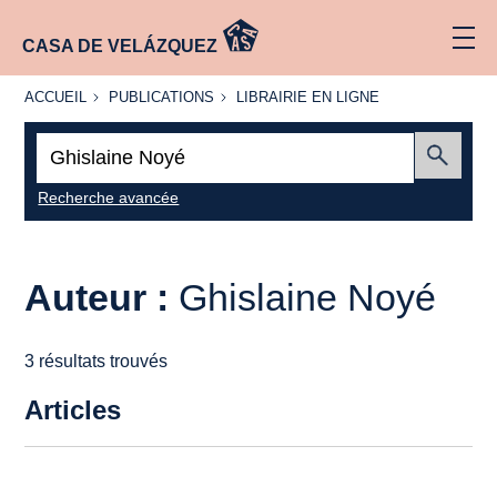
CASA DE VELÁZQUEZ
ACCUEIL
PUBLICATIONS
LIBRAIRIE
ACCUEIL
PUBLICATIONS
LIBRAIRIE EN LIGNE
EN LIGNE
Recherche
:
Envoyer
Recherche avancée
Auteur :
Ghislaine Noyé
3 résultats trouvés
Articles