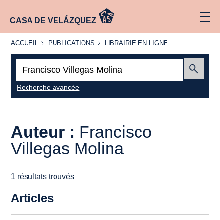
CASA DE VELÁZQUEZ
ACCUEIL
PUBLICATIONS
LIBRAIRIE
ACCUEIL
PUBLICATIONS
LIBRAIRIE EN LIGNE
EN LIGNE
Recherche
:
Envoyer
Recherche avancée
Auteur :
Francisco
Villegas Molina
1 résultats trouvés
Articles