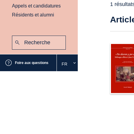
1 résultat
Appels et candidatures
Résidents et alumni
Articl
Recherche
:
Envoyer
Foire aux questions
FR
Sélectionnez
la
langue
souhaitée