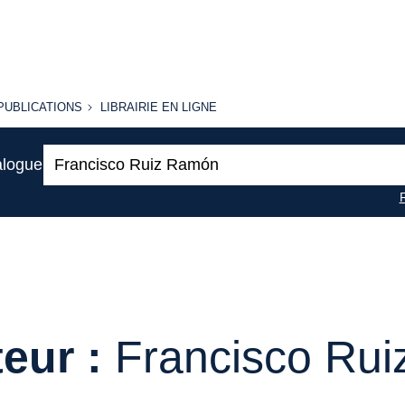
PUBLICATIONS
LIBRAIRIE
PUBLICATIONS
LIBRAIRIE EN LIGNE
EN LIGNE
Recherche
alogue
:
eur :
Francisco Ru