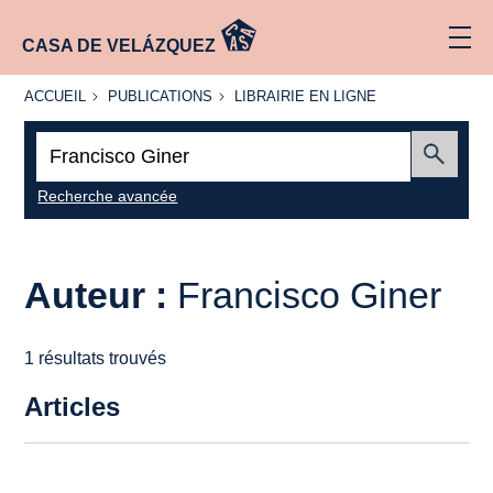
CASA DE VELÁZQUEZ
ACCUEIL
PUBLICATIONS
LIBRAIRIE
ACCUEIL
PUBLICATIONS
LIBRAIRIE EN LIGNE
EN LIGNE
Recherche
:
Envoyer
Recherche avancée
Auteur :
Francisco Giner
1 résultats trouvés
Articles