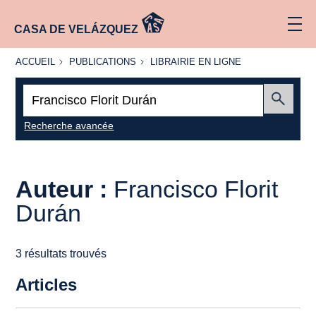
CASA DE VELÁZQUEZ
ACCUEIL
PUBLICATIONS
LIBRAIRIE
ACCUEIL
PUBLICATIONS
LIBRAIRIE EN LIGNE
EN LIGNE
Recherche
:
Envoyer
Recherche avancée
Auteur :
Francisco Florit
Durán
3 résultats trouvés
Articles