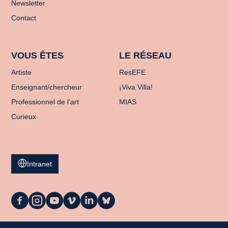
Newsletter
Contact
VOUS ÊTES
LE RÉSEAU
Artiste
ResEFE
Enseignant/chercheur
¡Viva Villa!
Professionnel de l'art
MIAS
Curieux
Intranet
La
La
La
La
La
La
Casa
Casa
Casa
Casa
Casa
Casa
sur
sur
sur
sur
sur
sur