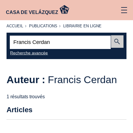
CASA DE VELÁZQUEZ
ACCUEIL
PUBLICATIONS
LIBRAIRIE
ACCUEIL
PUBLICATIONS
LIBRAIRIE EN LIGNE
EN LIGNE
Recherche
:
Envoyer
Recherche avancée
Auteur :
Francis Cerdan
1 résultats trouvés
Articles